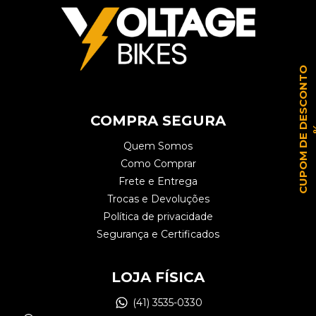
C
U
P
O
M
D
E
D
E
S
C
O
N
T
O
COMPRA SEGURA
Quem Somos
Como Comprar
Frete e Entrega
Trocas e Devoluções
Política de privacidade
Segurança e Certificados
LOJA FÍSICA
(41) 3535-0330