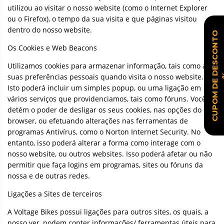
utilizou ao visitar o nosso website (como o Internet Explorer
ou o Firefox), o tempo da sua visita e que páginas visitou
dentro do nosso website.
C
U
P
O
M
D
E
D
E
S
C
O
N
T
O
Os Cookies e Web Beacons
Utilizamos cookies para armazenar informação, tais como as
suas preferências pessoais quando visita o nosso website.
Isto poderá incluir um simples popup, ou uma ligação em
vários serviços que providenciamos, tais como fóruns. Você
detém o poder de desligar os seus cookies, nas opções do seu
browser, ou efetuando alterações nas ferramentas de
programas Antivírus, como o Norton Internet Security. No
entanto, isso poderá alterar a forma como interage com o
nosso website, ou outros websites. Isso poderá afetar ou não
permitir que faça logins em programas, sites ou fóruns da
nossa e de outras redes.
Ligações a Sites de terceiros
A Voltage Bikes possui ligações para outros sites, os quais, a
nosso ver, podem conter informações/ ferramentas úteis para