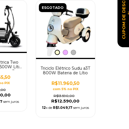
C
U
P
O
M
D
E
D
E
S
C
O
N
T
O
ESGOTADO
étrica Two
 500W Lítio
Triciclo Elétrico Sudu a3T
arme e 3
800W Bateria de Lítio
res
5,50
R$11.960,50
no PIX
com 5% no PIX
,00
0,00
R$13.590,00
R$12.590,00
17
sem juros
12
x de
R$1.049,17
sem juros