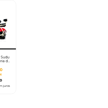
o Sudu
ria de
50
IX
0
m juros