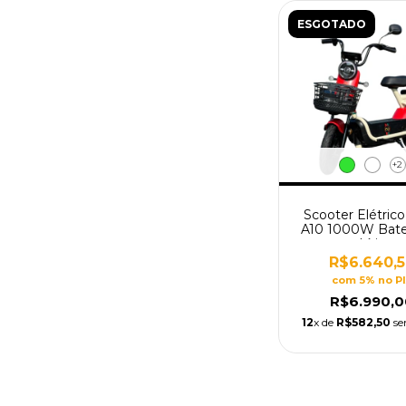
ESGOTADO
+2
Scooter Elétric
A10 1000W Bate
Lítio
R$6.640,
com 5% no P
R$6.990,0
12
x de
R$582,50
se