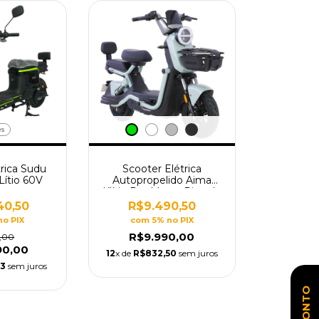
es
trica Sudu
Scooter Elétrica
ítio 60V
Autopropelido Aima
Klítio Pro Motor Pico de
2000W
40,50
R$9.490,50
no PIX
com 5% no PIX
R$9.990,00
0,00
90,00
12
x de
R$832,50
sem juros
83
sem juros