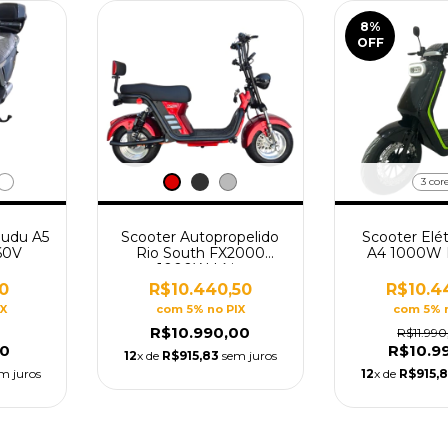
8
%
OFF
3 cor
Sudu A5
Scooter Autopropelido
Scooter Elé
60V
Rio South FX2000
A4 1000W L
1000W Lítio
50
R$10.440,50
R$10.4
IX
com 5% no PIX
com 5% 
R$10.990,00
R$11.99
00
R$10.9
12
x de
R$915,83
sem juros
m juros
12
x de
R$915,