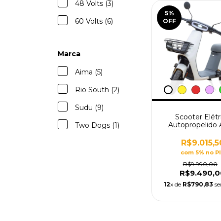
48 Volts (3)
5
%
60 Volts (6)
OFF
Marca
Aima (5)
Rio South (2)
Sudu (9)
Scooter Elétr
Autopropelido
Two Dogs (1)
E390 400w M
Bosch
R$9.015,5
com 5% no P
R$9.990,00
R$9.490,0
12
x de
R$790,83
se