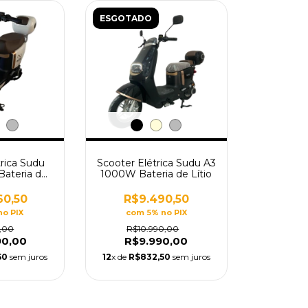
ESGOTADO
trica Sudu
Scooter Elétrica Sudu A3
ateria de
1000W Bateria de Lítio
o
60,50
R$9.490,50
no PIX
com 5% no PIX
0,00
R$10.990,00
90,00
R$9.990,00
50
sem juros
12
x de
R$832,50
sem juros