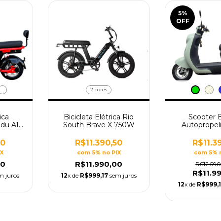
5
%
OFF
2 cores
ica
Bicicleta Elétrica Rio
Scooter E
udu A12
South Brave X 750W
Autopropel
60V
Bliss Mot
Bos
50
R$11.390,50
R$11.3
IX
com 5% no PIX
com 5% 
00
R$11.990,00
R$12.59
R$11.9
m juros
12
x de
R$999,17
sem juros
12
x de
R$999,