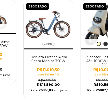
ESGOTADO
ESGOTADO
a Aima
3 cores
 750W
50
Bicicleta Elétrica Aima
Scooter Elé
IX
Santa Monica 750W
A3+ 1000W B
Líti
00
R$11.010,50
R$10.0
com 5% no PIX
com 5% 
m juros
R$14.999,00
R$11.99
R$11.590,00
R$10.5
12
x de
R$965,83
sem juros
12
x de
R$882,