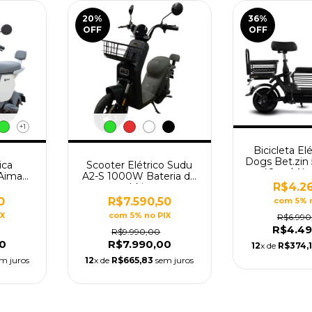
20
%
36
%
OFF
OFF
+1
Bicicleta El
Dogs Bet.zin
ica
Scooter Elétrico Sudu
48v c/ Al
 Aima
A2-S 1000W Bateria de
Luga
R$4.26
otor
Lítio
0
R$7.590,50
com 5% 
IX
com 5% no PIX
R$6.990
R$4.49
R$9.990,00
0
R$7.990,00
12
x de
R$374,
m juros
12
x de
R$665,83
sem juros