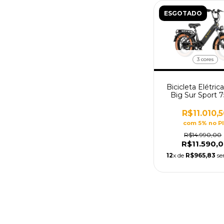
ESGOTADO
3 cores
Bicicleta Elétric
Big Sur Sport
R$11.010,
com 5% no P
R$14.990,00
R$11.590,
12
x de
R$965,83
se