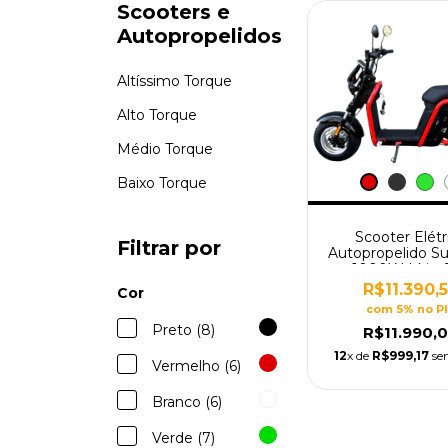
Scooters e
Autopropelidos
Altíssimo Torque
Alto Torque
Médio Torque
Baixo Torque
Scooter Elétr
Filtrar por
Autopropelido S
1000W Lítio 
R$11.390,
Cor
com 5% no P
Preto (8)
R$11.990,
12
x de
R$999,17
se
Vermelho (6)
Branco (6)
Verde (7)