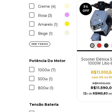
Creme (4)
3
%
OFF
Rosa (3)
Amarelo (1)
Bege (1)
VER TODOS
Scooter Elétrica 
Potência Do Motor
1000W Lítio 
1000w (7)
R$11.010,
com 5% no P
500w (1)
R$11.990,00
R$11.590,
800w (1)
12
x de
R$965,83
se
Tensão Bateria