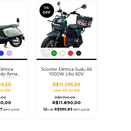
1
%
OFF
létrica
Scooter Elétrica Sudu A6
ido Aima
1000W Lítio 60V
or 800W
ch
90,50
R$11.295,50
no PIX
com 5% no PIX
0,00
R$11.990,00
90,00
R$11.890,00
17
sem juros
12
x de
R$990,83
sem juros