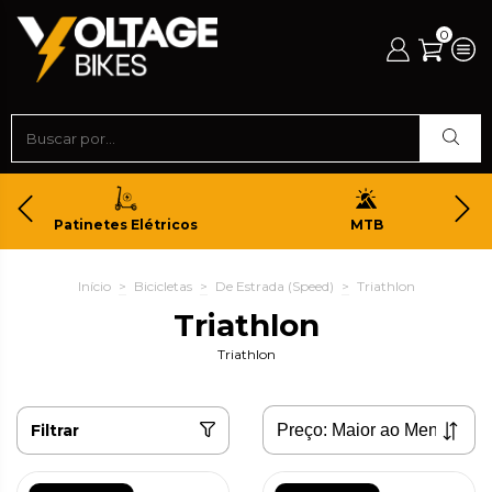
0
Patinetes Elétricos
MTB
Início
>
Bicicletas
>
De Estrada (Speed)
>
Triathlon
Triathlon
Triathlon
Filtrar