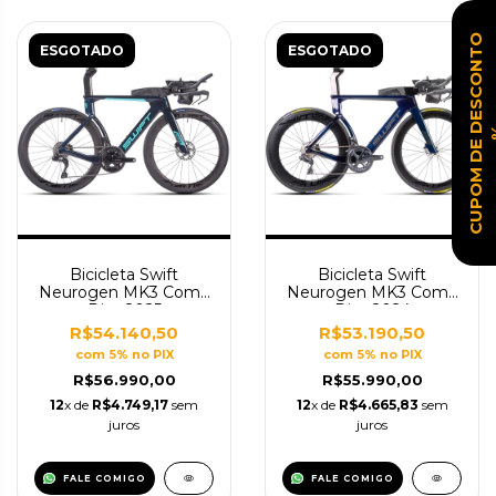
C
U
P
O
M
D
E
D
E
S
C
O
N
T
O
ESGOTADO
ESGOTADO
Bicicleta Swift
Bicicleta Swift
Neurogen MK3 Comp
Neurogen MK3 Comp
Disc 2025
Disc 2024
R$54.140,50
R$53.190,50
com 5% no PIX
com 5% no PIX
R$56.990,00
R$55.990,00
12
x de
R$4.749,17
sem
12
x de
R$4.665,83
sem
juros
juros
FALE COMIGO
FALE COMIGO