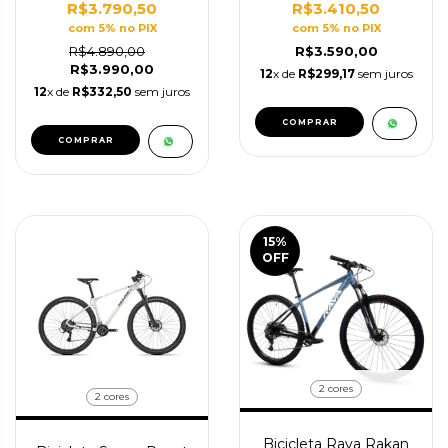
R$3.790,50
R$3.410,50
com 5% no PIX
com 5% no PIX
R$4.890,00
R$3.590,00
R$3.990,00
12
x de
R$299,17
sem juros
12
x de
R$332,50
sem juros
COMPRAR
COMPRAR
15
%
OFF
2 cores
2 cores
Bicicleta Rava Rakan