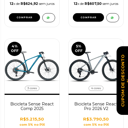
12
x de
R$624,92
sem juros
12
x de
R$607,50
sem juros
COMPRAR
COMPRAR
4
%
5
%
OFF
OFF
C
U
P
O
M
D
E
D
E
S
C
O
N
T
O
3 cores
4 cores
Bicicleta Sense React
Bicicleta Sense React
Comp 2025
Pro 2026 V2
R$5.215,50
R$3.790,50
com 5% no PIX
com 5% no PIX