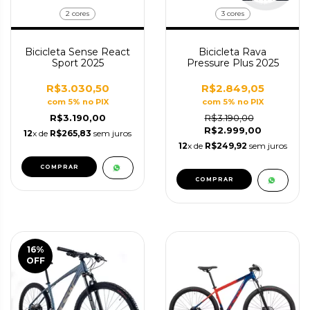
2 cores
3 cores
Bicicleta Sense React
Bicicleta Rava
Sport 2025
Pressure Plus 2025
R$3.030,50
R$2.849,05
com 5% no PIX
com 5% no PIX
R$3.190,00
R$3.190,00
R$2.999,00
12
x de
R$265,83
sem juros
12
x de
R$249,92
sem juros
COMPRAR
COMPRAR
16
%
OFF