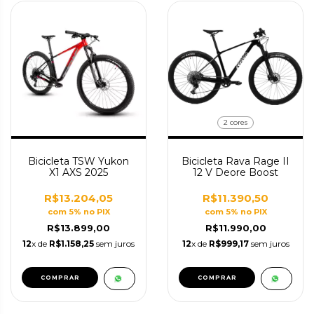
2 cores
Bicicleta TSW Yukon
Bicicleta Rava Rage II
X1 AXS 2025
12 V Deore Boost
R$13.204,05
R$11.390,50
com 5% no PIX
com 5% no PIX
R$13.899,00
R$11.990,00
12
x de
R$1.158,25
sem juros
12
x de
R$999,17
sem juros
COMPRAR
COMPRAR