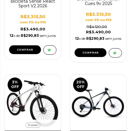
Bicicleta Sense React
Cues 9v 2025
Sport V2 2026
R$3.315,50
R$3.315,50
com 5% no PIX
com 5% no PIX
R$4.120,00
R$3.490,00
R$3.490,00
12
x de
R$290,83
sem juros
12
x de
R$290,83
sem juros
COMPRAR
COMPRAR
3
%
20
%
OFF
OFF
3 cores