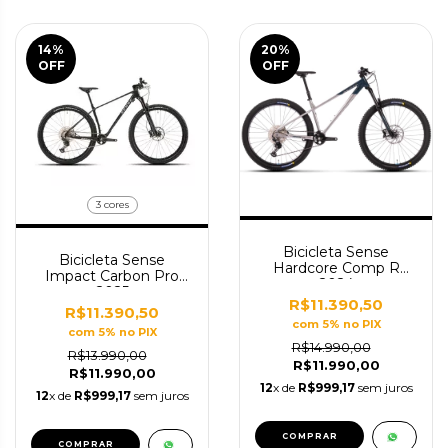
14
%
20
%
OFF
OFF
3 cores
Bicicleta Sense
Bicicleta Sense
Hardcore Comp R
Impact Carbon Pro
2024
2025
R$11.390,50
R$11.390,50
com 5% no PIX
com 5% no PIX
R$14.990,00
R$13.990,00
R$11.990,00
R$11.990,00
12
x de
R$999,17
sem juros
12
x de
R$999,17
sem juros
COMPRAR
COMPRAR