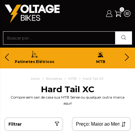
0
Patinetes Elétricos
MTB
Início
>
Bicicletas
>
MTB
>
Hard Tail XC
Hard Tail XC
Compre sem sair de casa sua MTB Sense ou qualquer outra marca
aqui!
Filtrar