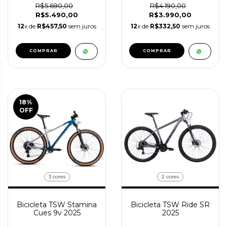
R$5.690,00
R$4.190,00
R$5.490,00
R$3.990,00
12
x de
R$457,50
sem juros
12
x de
R$332,50
sem juros
COMPRAR
COMPRAR
18
%
OFF
3 cores
2 cores
Bicicleta TSW Stamina
Bicicleta TSW Ride SR
Cues 9v 2025
2025