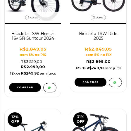
2 cores
2 cores
Bicicleta TSW Hunch
Bicicleta TSW Ride
16v SR Suntour 2024
2025
R$2.849,05
R$2.849,05
com 5% no PIX
com 5% no PIX
R$3.550,00
R$2.999,00
R$2.999,00
12
x de
R$249,92
sem juros
12
x de
R$249,92
sem juros
COMPRAR
COMPRAR
12
%
31
%
OFF
OFF