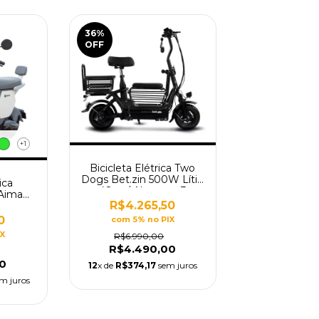
36
%
OFF
+1
Bicicleta Elétrica Two
Dogs Bet.zin 500W Lítio
ica
48v c/ Alarme e 3
 Aima
Lugares
R$4.265,50
otor
0
com 5% no PIX
IX
R$6.990,00
R$4.490,00
0
12
x de
R$374,17
sem juros
m juros