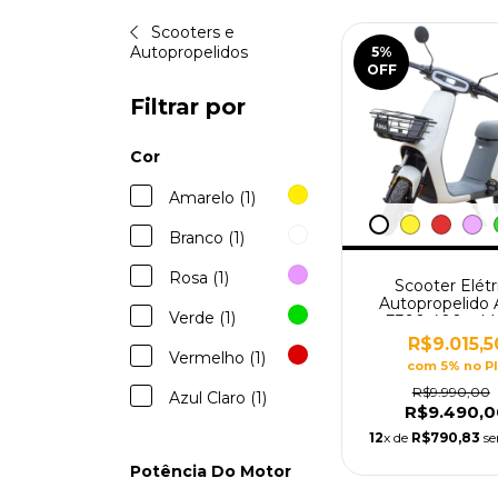
Scooters e
Autopropelidos
5
%
OFF
Filtrar por
Cor
Amarelo (1)
Branco (1)
Rosa (1)
Scooter Elétr
Autopropelido
Verde (1)
E390 400w M
Bosch
R$9.015,5
Vermelho (1)
com 5% no P
R$9.990,00
Azul Claro (1)
R$9.490,0
12
x de
R$790,83
se
Potência Do Motor