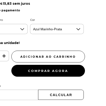
.415,83
sem juros
e pagamento
ro
Cor
ma unidade!
COMPRAR AGORA
EP:
ALTERAR CEP
o
CALCULAR