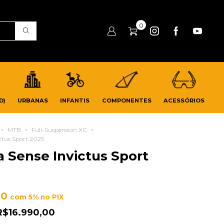
0
D)
URBANAS
INFANTIS
COMPONENTES
ACESSÓRIOS
>
MTB
>
Full-Suspension XC
>
ictus Sport 2025
a Sense Invictus Sport
50
com 5% no PIX
R$16.990,00