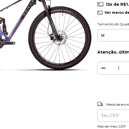
12
x de
R$1
Ver meios d
Tamanho do Quad
Atenção, últi
Entregas para o C
Meios de envi
Não sei meu CEP