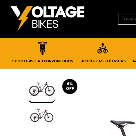
SCOOTERS E AUTOPROPELIDOS
BICICLETAS ELÉTRICAS
P
6
%
OFF