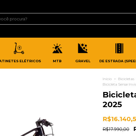
ATINETES ELÉTRICOS
MTB
GRAVEL
DE ESTRADA (SPEE
Início
>
Bicicletas
Bicicleta Sense Inv
Biciclet
2025
R$16.140,
R$17.990,00