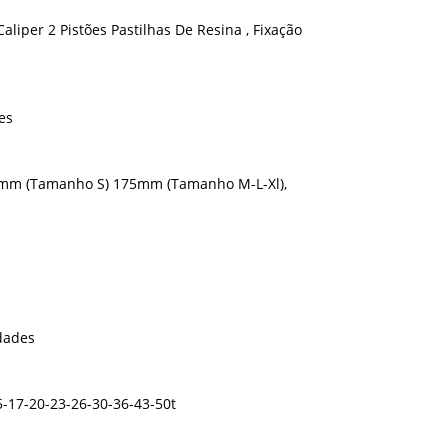
liper 2 Pistões Pastilhas De Resina , Fixação
es
70mm (Tamanho S) 175mm (Tamanho M-L-Xl),
dades
-17-20-23-26-30-36-43-50t